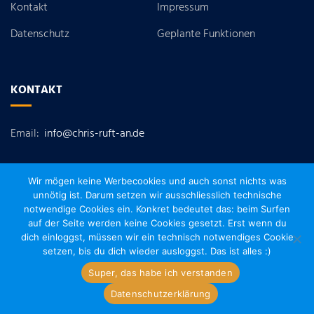
Kontakt
Impressum
Datenschutz
Geplante Funktionen
KONTAKT
Email:
info@chris-ruft-an.de
Wir mögen keine Werbecookies und auch sonst nichts was
unnötig ist. Darum setzen wir ausschliesslich technische
notwendige Cookies ein. Konkret bedeutet das: beim Surfen
auf der Seite werden keine Cookies gesetzt. Erst wenn du
dich einloggst, müssen wir ein technisch notwendiges Cookie
setzen, bis du dich wieder ausloggst. Das ist alles :)
Copyright © 2022 Chris Ruft An - Ein Dienst der abacado IT
Super, das habe ich verstanden
Services
Datenschutzerklärung